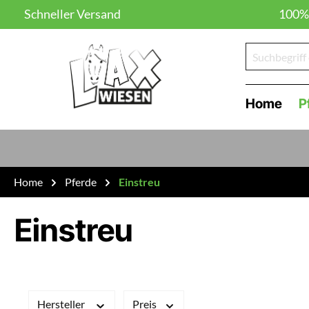
Schneller Versand
100% 
um Hauptinhalt springen
Zur Suche springen
Home
P
Home
Pferde
Einstreu
Einstreu
Hersteller
Preis