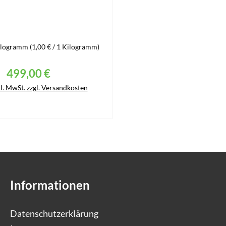
ilogramm
(1,00 € / 1 Kilogramm)
499,00 €
Regulärer Preis:
kl. MwSt. zzgl. Versandkosten
Details
Informationen
Datenschutzerklärung