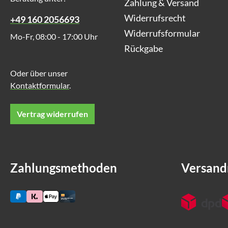
Zahlung & Versand
von Feuchtigkeit und Ammoniak. Perfekt
geeignet für: Pferde, Ponys, Esel und viele
Widerrufsrecht
+49 160 2056693
andere Stalltiere. Lagerung: Trocken lagern und
Widerrufsformular
vor Sonneneinstrahlung schützen
Mo-Fr, 08:00 - 17:00 Uhr
Rückgabe
Oder über unser
Kontaktformular
.
Vertrag widerrufen
Zahlungsmethoden
Versan