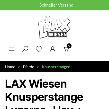
Schneller Versand
Zum Hauptinhalt springen
0
Du hast 0 Produkte auf dem Merkzett
Home
Pferde
Knusperstangen
LAX Wiesen
Knusperstange