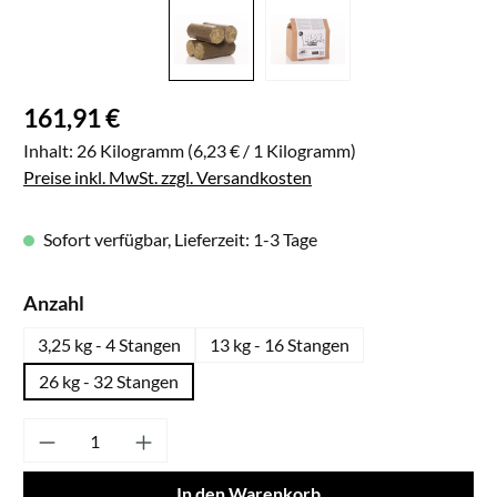
Regulärer Preis:
161,91 €
Inhalt:
26 Kilogramm
(6,23 € / 1 Kilogramm)
Preise inkl. MwSt. zzgl. Versandkosten
Sofort verfügbar, Lieferzeit: 1-3 Tage
auswählen
Anzahl
3,25 kg - 4 Stangen
13 kg - 16 Stangen
26 kg - 32 Stangen
Produkt Anzahl: Gib den gewünschten Wert ei
In den Warenkorb